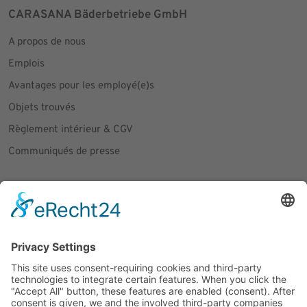
CARASANA Bäderbetriebe GmbH
A propos de nous
Emplois
Avantages pour les employé(e)s
Objets trouvés
Règlement intérieur & CGV
Communiqués de presse
Social Media
Facebook
Instagram