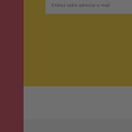
Entrez votre adresse e-mail
Verifying...
Protected by
ALTCHA
Ich bin damit einverstanden, dass meine pe
Daten für Werbezwecke verarbeitet werden u
Ansprache per E-Mail erfolgt. Die erteilte Ein
jederzeit mit Wirkung für die Zukunft in je
widerrufen.