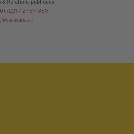
 & Relations publiques :
0) 7221 / 27 59-850
g@carasana.de