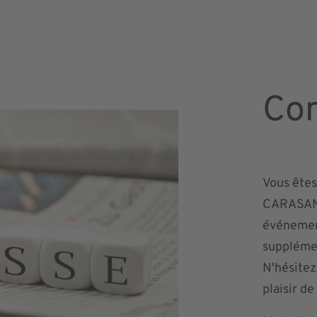
Con
Vous êtes
CARASANA
événement
supplémen
N'hésitez
plaisir d