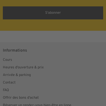
Wirkung für die Zukunft in jeder angemessenen Form widerrufen.
Informations
Cours
Heures d'ouverture & prix
Arrivée & parking
Contact
FAQ
Offrir des bons d'achat
Réserver un rendez-vous bien-être en ligne