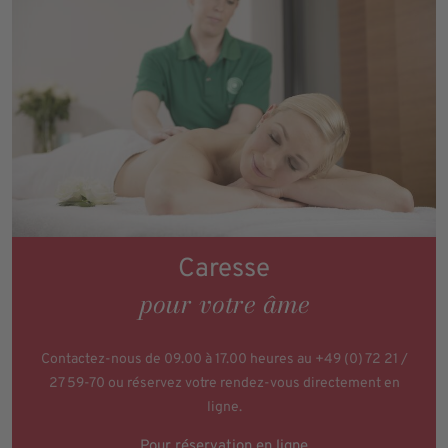
Caresse
pour votre âme
Contactez-nous de 09.00 à 17.00 heures au
+49 (0) 72 21 /
27 59-70
ou réservez votre rendez-vous directement en
ligne.
Pour réservation en ligne