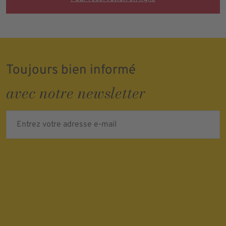
Toujours bien informé
avec notre newsletter
Entrez votre adresse e-mail
I'm not a robot
Verification expired. Try again.
Protected by
ALTCHA
Ich bin damit einverstanden, dass meine personenbezogenen Daten
für Werbezwecke verarbeitet werden und eine werbliche Ansprache
per E-Mail erfolgt. Die erteilte Einwilligung kann ich jederzeit mit