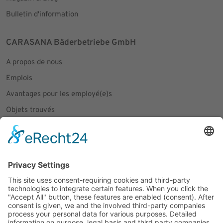
Bulletin d'information
CARASANA Bäderbetriebe GmbH
A propos de nous
Emplois
Avantages pour les employé(e)s
Objets trouvés
Règlement intérieur & CGV
Communiqués de presse
Social Media
Facebook
Instagram