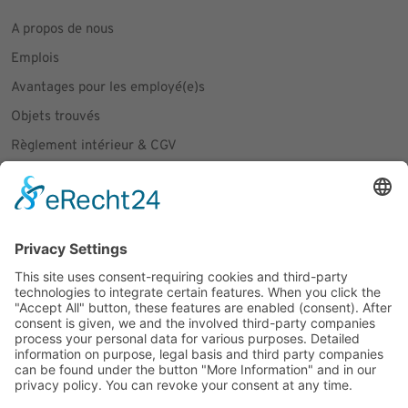
A propos de nous
Emplois
Avantages pour les employé(e)s
Objets trouvés
Règlement intérieur & CGV
Communiqués de presse
Social Media
Facebook
Instagram