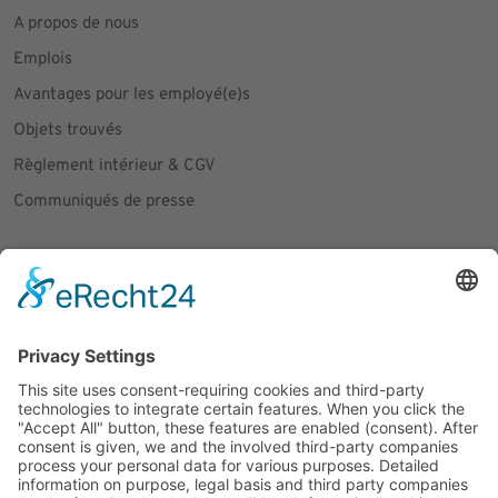
A propos de nous
Emplois
Avantages pour les employé(e)s
Objets trouvés
Règlement intérieur & CGV
Communiqués de presse
Social Media
Facebook
Instagram