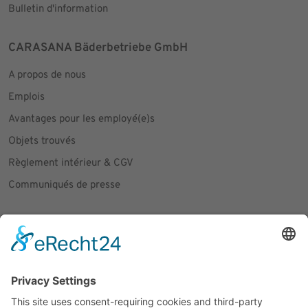
Bulletin d'information
CARASANA Bäderbetriebe GmbH
A propos de nous
Emplois
Avantages pour les employé(e)s
Objets trouvés
Règlement intérieur & CGV
Communiqués de presse
Social Media
Facebook
Instagram