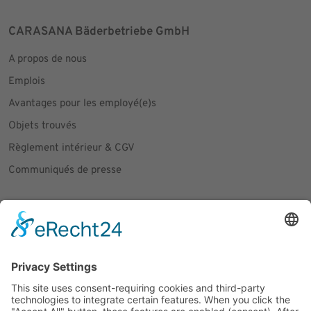
CARASANA Bäderbetriebe GmbH
A propos de nous
Emplois
Avantages pour les employé(e)s
Objets trouvés
Règlement intérieur & CGV
Communiqués de presse
Social Media
Facebook
Instagram