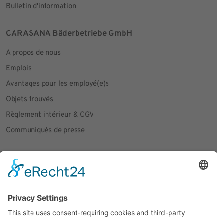
Bulletin d'information
CARASANA Bäderbetriebe GmbH
A propos de nous
Emplois
Avantages pour les employé(e)s
Objets trouvés
Règlement intérieur & CGV
Communiqués de presse
Social Media
Facebook
Instagram