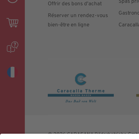
Spas pri
Offrir des bons d'achat
Gastron
Réserver un rendez-vous
bien-être en ligne
Caracall
© 2026 CARASANA Bäderbetriebe GmbH. 