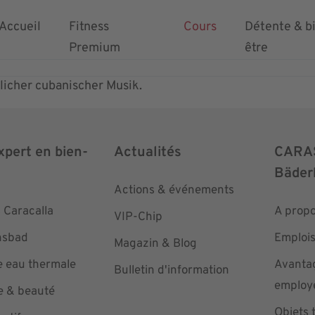
Accueil
Fitness
Cours
Détente & b
Premium
être
icher cubanischer Musik.
xpert en bien-
Actualités
CARA
Bäder
Actions & événements
 Caracalla
A propo
VIP-Chip
hsbad
Emploi
Magazin & Blog
e eau thermale
Avantag
Bulletin d'information
employ
e & beauté
Objets 