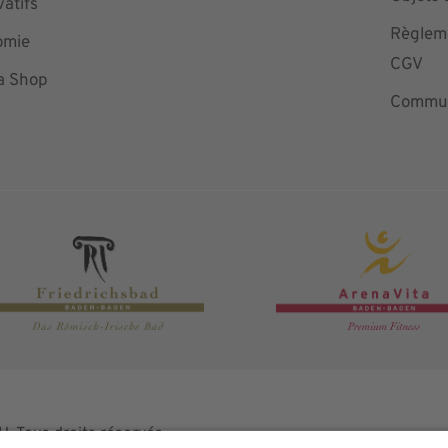
vatifs
Règleme
omie
CGV
a Shop
Commun
Tous droits réservés